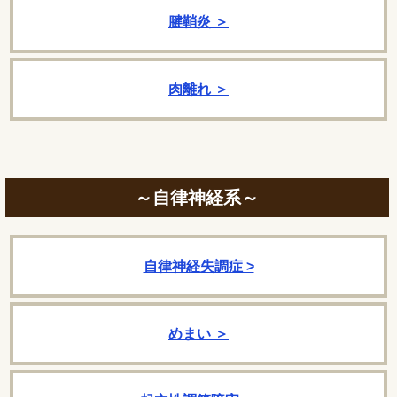
腱鞘炎 ＞
肉離れ ＞
～自律神経系～
自律神経失調症 >
めまい ＞