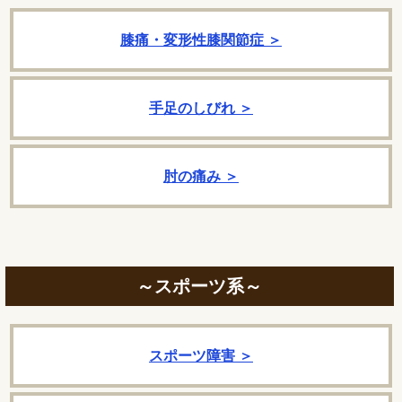
膝痛・変形性膝関節症 ＞
手足のしびれ ＞
肘の痛み ＞
～スポーツ系～
スポーツ障害 ＞