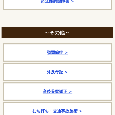
起立性調節障害 ＞
～その他～
顎関節症 ＞
外反母趾 ＞
産後骨盤矯正 ＞
むち打ち・交通事故施術 ＞