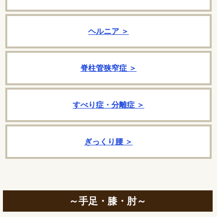
ヘルニア ＞
脊柱管狭窄症 ＞
すべり症・分離症 ＞
ぎっくり腰 ＞
～手足・膝・肘～