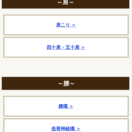
～肩～
肩こり ＞
四十肩・五十肩 ＞
～腰～
腰痛 ＞
坐骨神経痛 ＞