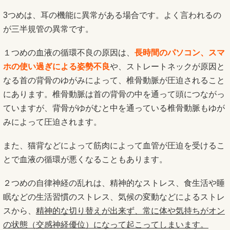
3つめは、耳の機能に異常がある場合です。よく言われるの
が三半規管の異常です。
１つめの血液の循環不良の原因は、
長時間のパソコン、スマ
ホの使い過ぎによる姿勢不良
や、ストレートネックが原因と
なる首の背骨のゆがみによって、椎骨動脈が圧迫されること
にあります。椎骨動脈は首の背骨の中を通って頭につながっ
ていますが、背骨がゆがむと中を通っている椎骨動脈もゆが
みによって圧迫されます。
また、猫背などによって筋肉によって血管が圧迫を受けるこ
とで血液の循環が悪くなることもあります。
２つめの自律神経の乱れは、精神的なストレス、食生活や睡
眠などの生活習慣のストレス、気候の変動などによるストレ
スから、
精神的な切り替えが出来ず、常に体や気持ちがオン
の状態（交感神経優位）になって起こってしまいます。